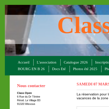
Clas
Accueil
L'association
Catalogue 2026
Inscripti
BOURG EN B 26
Docs Eté
Photos été 2025
Ph
SAMEDI 07 MARS
Nous contacter
Class Open
La réservation pour 
6 Rue du Dr Ténine
vacances de la zone
Résid. Le Village B3
91320 Wissous