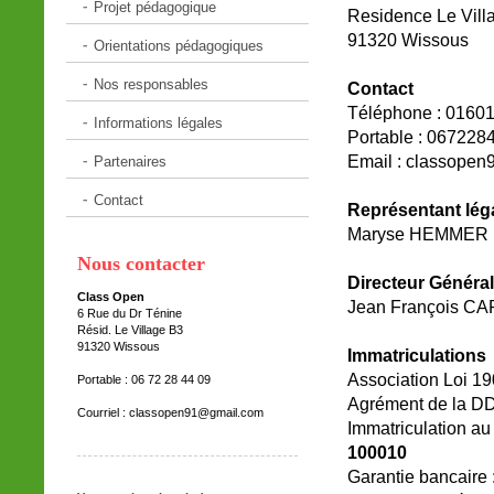
Projet pédagogique
Residence Le Vill
91320 Wissous
Orientations pédagogiques
Nos responsables
Contact
Téléphone : 0160
Informations légales
Portable : 067228
Email : classope
Partenaires
Contact
Représentant lég
Maryse HEMMER
Nous contacter
Directeur Général
Class Open
Jean François C
6 Rue du Dr Ténine
Résid. Le Village B3
91320 Wissous
Immatriculations
Association Loi 19
Portable : 06 72 28 44 09
Agrément de la D
Courriel :
classopen91@gmail.com
Immatriculation au
100010
Garantie bancaire