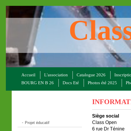
Clas
Accueil
L'association
Catalogue 2026
Inscripti
BOURG EN B 26
Docs Eté
Photos été 2025
Ph
INFORMAT
Siège social
Class Open
Projet éducatif
6 rue Dr Ténine